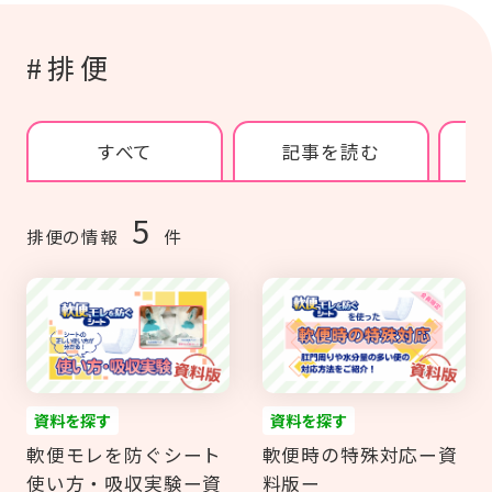
#研修
#人材育成
#施設経営情報
#認知症
#ぬりえ
#事例紹介
もっと見る
#排便
#外国語対応
#排便
#経営者向け
ログイン
#現場向け
カタログ・使い方ガイド
すべて
記事を読む
管理者用メニュー
5
排便の情報
件
個人情報保護方針
利用規約
お問い合わせ
資料を探す
資料を探す
軟便モレを防ぐシート
軟便時の特殊対応ー資
使い方・吸収実験ー資
料版ー