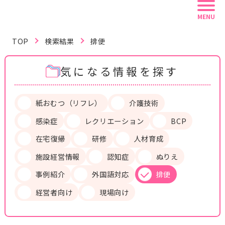
MENU
TOP
検索結果
排便
気になる情報を探す
記事を読む
動画で学ぶ
資料を探す
紙おむつ（リフレ）
介護技術
感染症
レクリエーション
BCP
リフレ白書
認定資格
リフレラボとは
在宅復帰
研修
人材育成
施設経営情報
認知症
ぬりえ
キーワードから探す
事例紹介
外国語対応
排便
経営者向け
現場向け
#紙おむつ（リフレ）
#介護技術
#感染症
#レクリエーション
#BCP
#在宅復帰