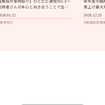
【施設の事例紹介】ひとエピ通信Vol.3～
来年度の臨
利用者さんの本心と向き合うことで生ま
賃上げ最大
れた笑顔～
026.01.21
2025.12.25
#事例紹介
#施設経営情