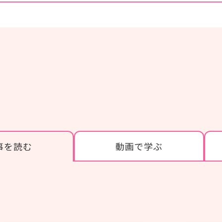
#感染症
#レクリエーション
#BCP
#施設経営情報
#認知症
#ぬりえ
#経営者向け
#現場向け
事を読む
動画で学ぶ