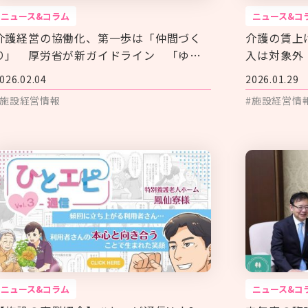
ニュース&コラム
ニュース&コ
介護経営の協働化、第一歩は「仲間づく
介護の賃上
り」 厚労省が新ガイドライン 「ゆる
入は対象外
やかな連携」が拓く安定化の突破口
の使途で解
026.02.04
2026.01.29
#施設経営情報
#施設経営情
ニュース&コラム
ニュース&コ