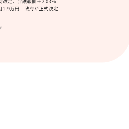
時改定、介護報酬＋2.03%
月1.9万円 政府が正式決定
報