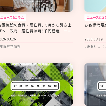
ニュース&コラム
ニュース&コ
介護施設の食費・居住費、8月から引き上
お客様満足
げへ 政府 居住費は月3千円程度 一部
入所者が対象
026.03.26
2026.03.19
#施設経営情報
#紙おむつ（