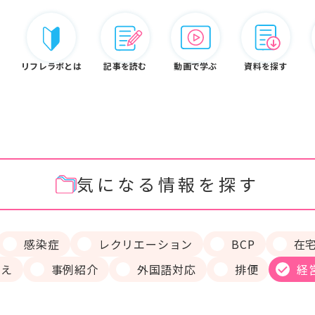
リフレラボとは
記事を読む
動画で学ぶ
資料を探す
気になる情報を探す
リフレ白書
認定資格
リフレラボとは
感染症
レクリエーション
BCP
在
りえ
事例紹介
外国語対応
排便
経
ードから探す