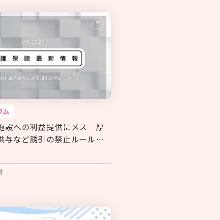
ラム
施設への利益提供にメス 厚
供与など誘引の禁止ルール明
報