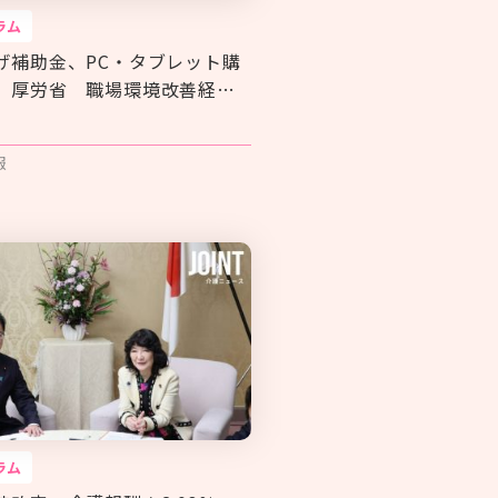
ラム
げ補助金、PC・タブレット購
 厚労省 職場環境改善経費
釈
報
ラム