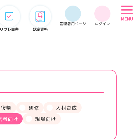
MENU
管理者用ページ
ログイン
リフレ白書
認定資格
管理者用メニュー
会員情報
期限管理
システム
宅復帰
研修
人材育成
営者向け
オンライン
現場向け
こぞって
セミナー