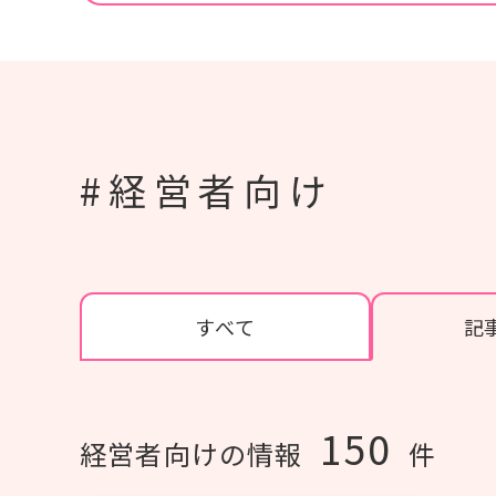
#紙おむつ（リフレ）
#介護技術
#在宅復帰
#研修
#人材育成
#事例紹介
#外国語対応
#排便
#経営者向け
個人情報保護方針
利用規約
お問い合わせ
すべて
記
150
経営者向けの情報
件