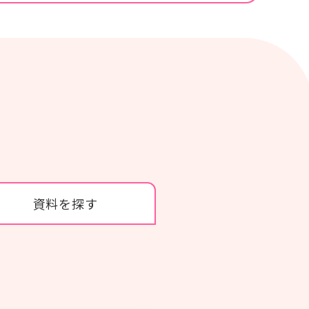
カタログ・使い方ガイド
商品カタログ
紙おむつの選び方使い方
資料を探す