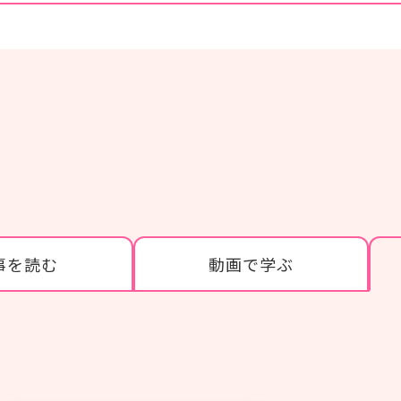
#感染症
#レクリエーション
#BCP
#施設経営情報
#認知症
#ぬりえ
#経営者向け
#現場向け
事を読む
動画で学ぶ