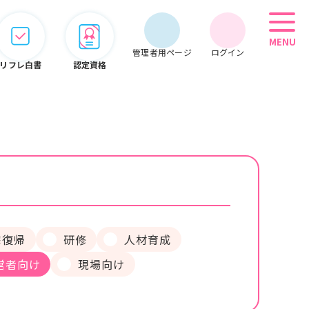
MENU
管理者用ページ
ログイン
リフレ白書
認定資格
管理者用メニュー
会員情報
期限管理
システム
宅復帰
研修
人材育成
営者向け
オンライン
現場向け
こぞって
セミナー