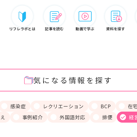
リフレラボとは
記事を読む
動画で学ぶ
資料を探す
気になる情報を探す
リフレ白書
認定資格
リフレラボとは
感染症
レクリエーション
BCP
在
りえ
事例紹介
外国語対応
排便
経
ードから探す