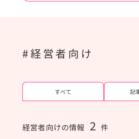
#紙おむつ（リフレ）
#介護技術
#在宅復帰
#研修
#人材育成
#事例紹介
#外国語対応
#排便
#経営者向け
個人情報保護方針
利用規約
お問い合わせ
すべて
記
2
経営者向けの情報
件