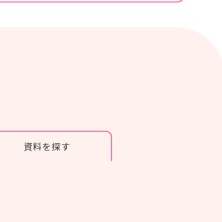
カタログ・使い方ガイド
商品カタログ
紙おむつの選び方使い方
資料を探す