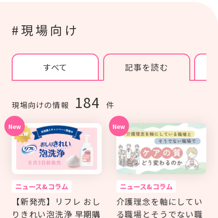
#研修
#人材育成
#施設経営情報
#認知症
#ぬりえ
#事例紹介
もっと見る
#現場向け
#外国語対応
#排便
#経営者向け
ログイン
#現場向け
カタログ・使い方ガイド
すべて
記事を読む
管理者用メニュー
184
現場向けの情報
件
個人情報保護方針
利用規約
お問い合わせ
ニュース&コラム
ニュース&コラム
【新発売】リフレ おし
介護理念を軸にしてい
りきれい泡洗浄 早期購
る職場とそうでない職