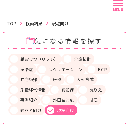
MENU
TOP
検索結果
現場向け
気になる情報を探す
記事を読む
動画で学ぶ
資料を探す
紙おむつ（リフレ）
介護技術
感染症
レクリエーション
BCP
リフレ白書
認定資格
リフレラボとは
在宅復帰
研修
人材育成
施設経営情報
認知症
ぬりえ
キーワードから探す
事例紹介
外国語対応
排便
経営者向け
現場向け
#紙おむつ（リフレ）
#介護技術
#感染症
#レクリエーション
#BCP
#在宅復帰