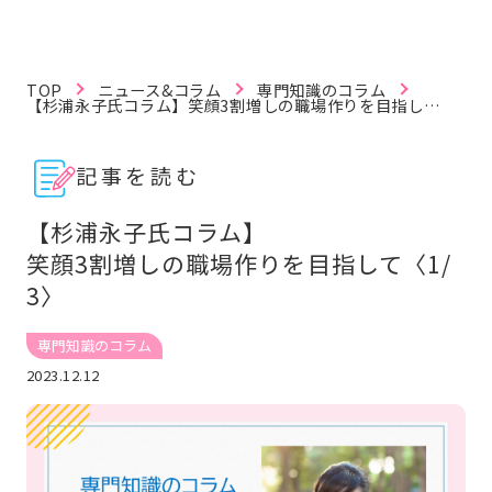
TOP
ニュース&コラム
専門知識のコラム
【杉浦永子氏コラム】笑顔3割増しの職場作りを目指して
〈1/3〉
記事を読む
記事を読む
動画で学ぶ
資料を探す
【杉浦永子氏コラム】
笑顔3割増しの職場作りを目指して〈1/
リフレ白書
認定資格
リフレラボとは
3〉
専門知識のコラム
キーワードから探す
2023.12.12
#紙おむつ（リフレ）
#介護技術
#感染症
#レクリエーション
#BCP
#在宅復帰