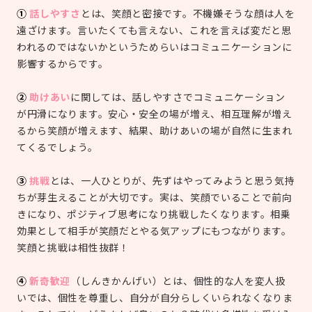
①
話しやすさ
とは、笑顔と密接です。不機嫌そうな顔は人を
遠ざけます。言いたくても言えない、これを言えば変だと思
われるのではないかというためらいはコミュニケーションに
影響するからです。
②
助けあい
に関しては、話しやすさでコミュニケーション
が円滑になります。安心・安全の場が増え、相互理解が増え
るから笑顔が増えます、結果、助けあいの場が自然に生まれ
てくるでしょう。
③
挑戦
とは、一人ひとりが、先ずはやってみようと思う気持
ちが芽生えることが大切です。実は、笑顔でいることで前向
きになり、ポジティブ思考になり挑戦したくなります。相乗
効果として相手が笑顔だとやる気アップにもつながります。
笑顔と挑戦は相性抜群！
④
新奇歓迎
（しんきかんげい）とは、個性的な人を変人扱
いでは、個性を尊重し、自分が自分らしくいられなくなりま