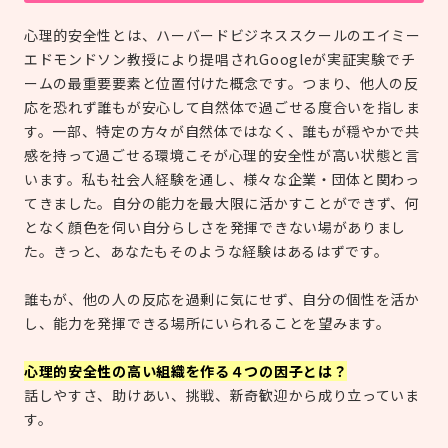
心理的安全性とは、ハーバードビジネススクールのエイミー
エドモンドソン教授により提唱されGoogleが実証実験でチ
ームの最重要要素と位置付けた概念です。つまり、他人の反
応を恐れず誰もが安心して自然体で過ごせる度合いを指しま
す。一部、特定の方々が自然体ではなく、誰もが穏やかで共
感を持って過ごせる環境こそが心理的安全性が高い状態と言
います。私も社会人経験を通し、様々な企業・団体と関わっ
てきました。自分の能力を最大限に活かすことができず、何
となく顔色を伺い自分らしさを発揮できない場がありまし
た。きっと、あなたもそのような経験はあるはずです。
誰もが、他の人の反応を過剰に気にせず、自分の個性を活か
し、能力を発揮できる場所にいられることを望みます。
心理的安全性の高い組織を作る４つの因子とは？
話しやすさ、助けあい、挑戦、新奇歓迎から成り立っていま
す。