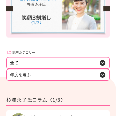
#研修
#人材育成
#施設経営情報
#認知症
#ぬりえ
#事例紹介
もっと見る
#外国語対応
#排便
#経営者向け
ログイン
#現場向け
カタログ・使い方ガイド
管理者用メニュー
記事カテゴリー
個人情報保護方針
利用規約
お問い合わせ
全て
年度を選ぶ
杉浦永子氏コラム〈1/3〉