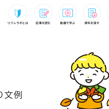
リフレラボとは
記事を読む
動画で学ぶ
資料を探す
リフレ白書
認定資格
リフレラボとは
り文例
ードから探す