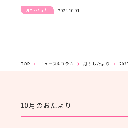
#紙おむつ（リフレ）
#介護技術
#在宅復帰
#研修
#人材育成
月のおたより
2023.10.01
#事例紹介
#外国語対応
#排便
TOP
ニュース&コラム
月のおたより
20
個人情報保護方針
利用規約
お問い合わせ
10月のおたより