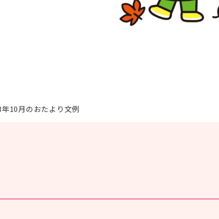
#感染症
#レクリエーション
#BCP
#施設経営情報
#認知症
#ぬりえ
#経営者向け
#現場向け
23年10月のおたより文例