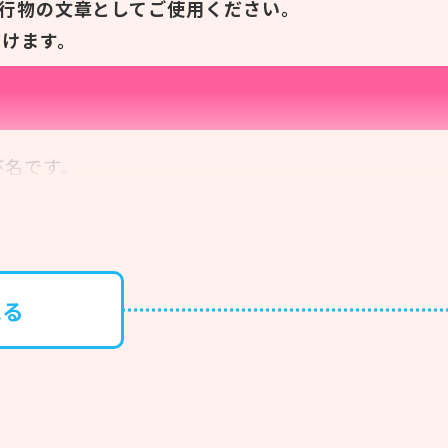
行物の文章としてご使用ください。
だけます。
び名です。
が出雲の国に集まり、諸国に神様がいなくなってし
になったそうです。
見る