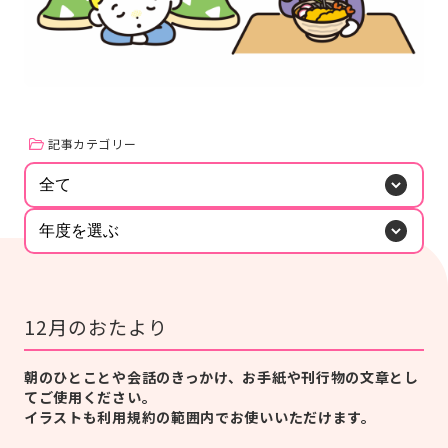
#研修
#人材育成
#施設経営情報
#認知症
#ぬりえ
#事例紹介
もっと見る
#外国語対応
#排便
#経営者向け
ログイン
#現場向け
カタログ・使い方ガイド
記事カテゴリー
管理者用メニュー
全て
年度を選ぶ
個人情報保護方針
利用規約
お問い合わせ
12月のおたより
朝のひとことや会話のきっかけ、お手紙や刊行物の文章とし
てご使用ください。
イラストも利用規約の範囲内でお使いいただけます。