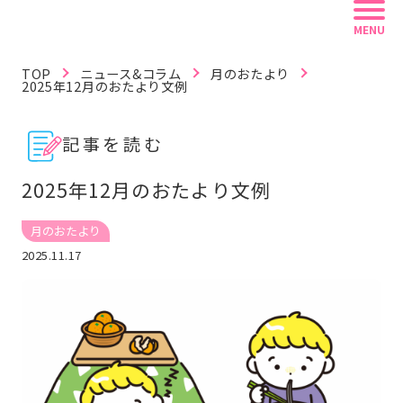
MENU
TOP
ニュース&コラム
月のおたより
2025年12月のおたより文例
記事を読む
記事を読む
動画で学ぶ
資料を探す
2025年12月のおたより文例
リフレ白書
認定資格
リフレラボとは
月のおたより
2025.11.17
キーワードから探す
#紙おむつ（リフレ）
#介護技術
#感染症
#レクリエーション
#BCP
#在宅復帰