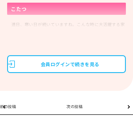
こたつ
連日、寒い日が続いていますね。こんな時に大活躍する家
電といえば「こたつ」。「一度入るとなかなか出られな
い」、「そのまま寝てしまった」という経験がある方も多い
のではないでしょうか。
会員ログインで続きを見る
前の投稿
次の投稿