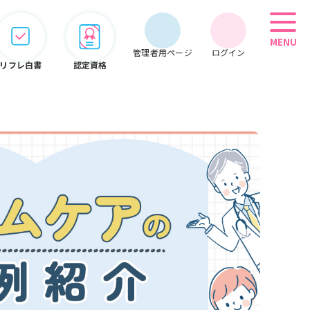
MENU
管理者用ページ
ログイン
リフレ白書
認定資格
管理者用メニュー
会員情報
期限管理
システム
オンライン
こぞって
セミナー