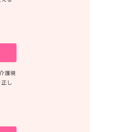
介護現
を正し
。