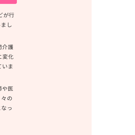
どが行
いまし
問介護
に変化
ていま
師や医
日々の
となっ