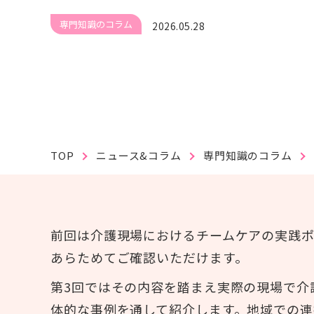
#紙おむつ（リフレ）
#介護技術
#在宅復帰
#研修
#人材育成
専門知識のコラム
2026.05.28
#事例紹介
#外国語対応
#排便
TOP
ニュース&コラム
専門知識のコラム
個人情報保護方針
利用規約
お問い合わせ
前回は介護現場におけるチームケアの実践ポ
あらためてご確認いただけます。
第3回ではその内容を踏まえ実際の現場で介
体的な事例を通して紹介します。地域での