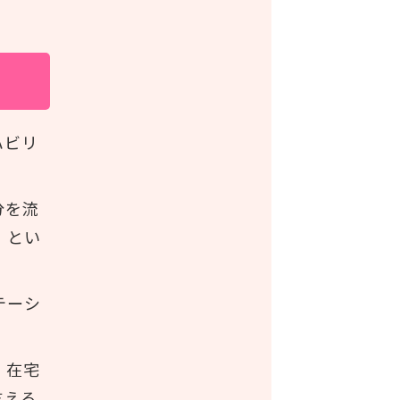
ハビリ
分を流
」とい
テーシ
、在宅
支える