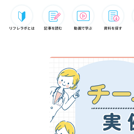
リフレラボとは
記事を読む
動画で学ぶ
資料を探す
リフレ白書
認定資格
リフレラボとは
介
ードから探す