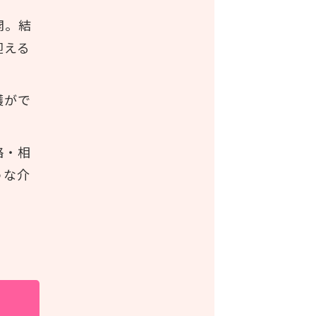
開。結
迎える
護がで
絡・相
うな介