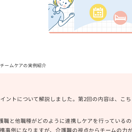
#感染症
#レクリエーション
#BCP
#施設経営情報
#認知症
#ぬりえ
#経営者向け
#現場向け
チームケアの実例紹介
イントについて解説しました。第2回の内容は、こち
護職と他職種がどのように連携しケアを行っているの
連携事例になりますが、介護職の視点からチームの力