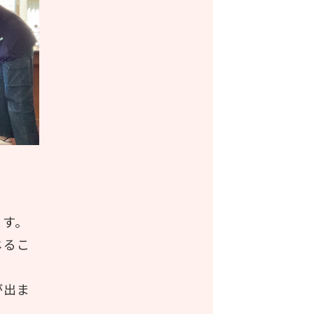
ます。
じるこ
が出ま