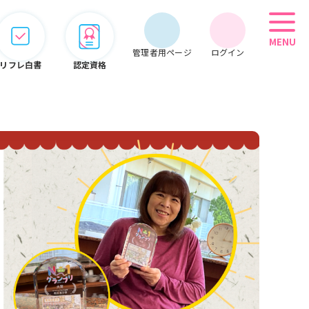
MENU
管理者用ページ
ログイン
リフレ白書
認定資格
管理者用メニュー
会員情報
期限管理
システム
オンライン
こぞって
セミナー