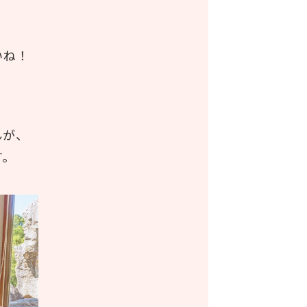
いね！
んが、
す。