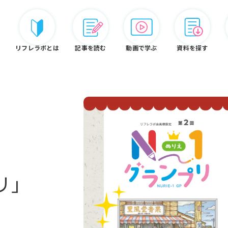
リフレラボとは
記事を読む
動画で学ぶ
資料を探す
リフレ白書
認定資格
リフレラボとは
リ」
ードから探す
②