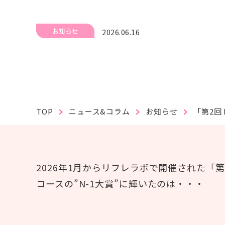
#紙おむつ（リフレ）
#介護技術
#在宅復帰
#研修
#人材育成
#事例紹介
#外国語対応
#排便
お知らせ
2026.06.16
TOP
ニュース&コラム
お知らせ
「第2回
個人情報保護方針
利用規約
お問い合わせ
2026年1月からリフレラボで開催された「
コースの”N-1大賞”に輝いたのは・・・