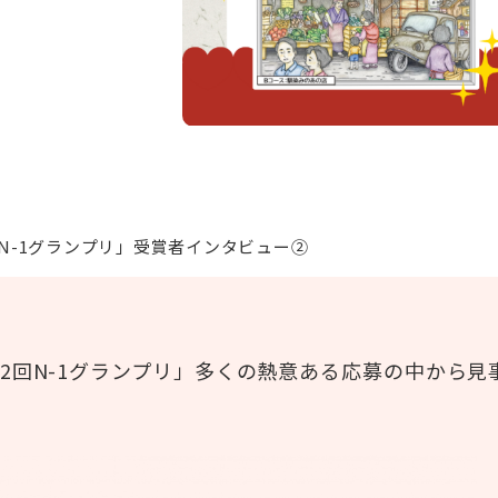
#感染症
#レクリエーション
#BCP
#施設経営情報
#認知症
#ぬりえ
#経営者向け
#現場向け
 N-1グランプリ」受賞者インタビュー②
第2回N-1グランプリ」多くの熱意ある応募の中から見