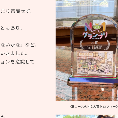
あまり意識せず、
こともあり、
ゃないかな」など、
ていきました。
ションを意識して
《BコースのN-1大賞トロフィー
した。