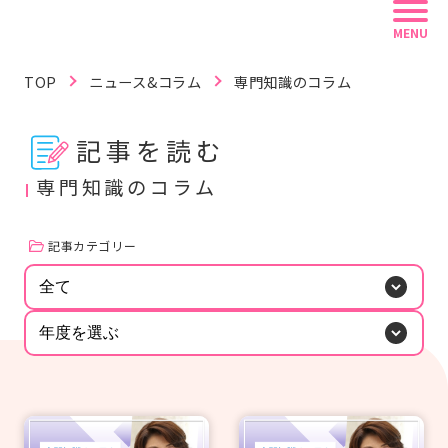
MENU
TOP
ニュース&コラム
専門知識のコラム
記事を読む
記事を読む
動画で学ぶ
資料を探す
専門知識のコラム
記事カテゴリー
リフレ白書
認定資格
リフレラボとは
全て
キーワードから探す
年度を選ぶ
#紙おむつ（リフレ）
#介護技術
#感染症
#レクリエーション
#BCP
#在宅復帰