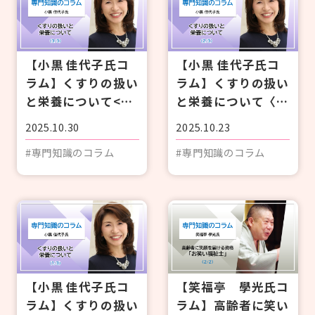
#研修
#人材育成
#施設経営情報
#認知症
#ぬりえ
#事例紹介
もっと見る
#外国語対応
#排便
#経営者向け
ログイン
【小黒 佳代子氏コ
【小黒 佳代子氏コ
#現場向け
ラム】くすりの扱い
ラム】くすりの扱い
カタログ・使い方ガイド
と栄養について<3/
と栄養について〈2/
管理者用メニュー
3>
3〉
2025.10.30
2025.10.23
#専門知識のコラム
#専門知識のコラム
個人情報保護方針
利用規約
お問い合わせ
【小黒 佳代子氏コ
【笑福亭 學光氏コ
ラム】くすりの扱い
ラム】高齢者に笑い