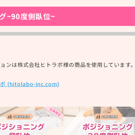
#感染症
#レクリエーション
#BCP
#施設経営情報
#認知症
#ぬりえ
~90度側臥位~
#経営者向け
#現場向け
ログインで続きを見る
ションは株式会社ヒトラボ様の商品を使用しています
tolabo-inc.com)