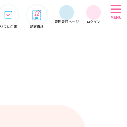
MENU
管理者用ページ
ログイン
リフレ白書
認定資格
管理者用メニュー
会員情報
期限管理
システム
オンライン
こぞって
セミナー