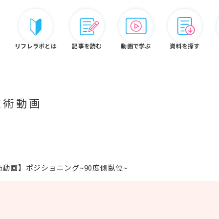
リフレラボとは
記事を読む
動画で学ぶ
資料を探す
技術動画
リフレ白書
認定資格
リフレラボとは
動画】ポジショニング~90度側臥位~
ードから探す