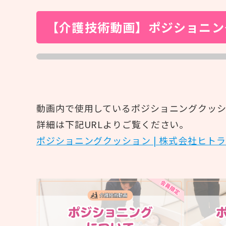
#紙おむつ（リフレ）
#介護技術
#在宅復帰
#研修
#人材育成
【介護技術動画】ポジショニング
#事例紹介
#外国語対応
#排便
会員
動画内で使用しているポジショニングクッ
詳細は下記URLよりご覧ください。
個人情報保護方針
ポジショニングクッション | 株式会社ヒトラボ (hi
利用規約
お問い合わせ