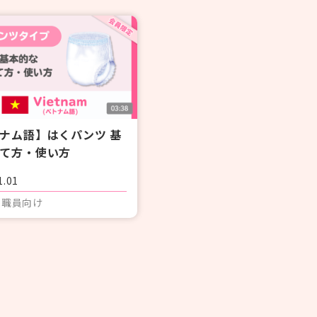
#感染症
#レクリエーション
#BCP
#施設経営情報
#認知症
#ぬりえ
#経営者向け
#現場向け
ナム語】はくパンツ 基
て方・使い方
1.01
人職員向け