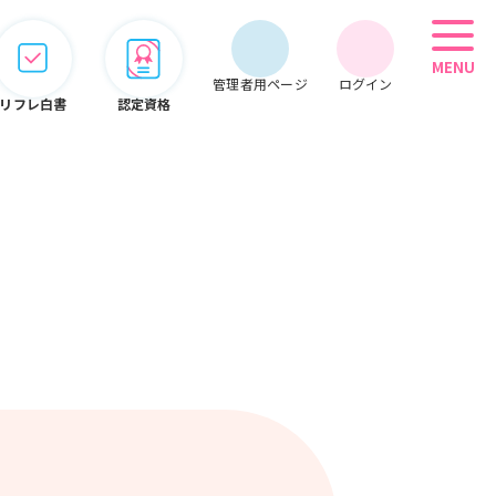
MENU
管理者用ページ
ログイン
リフレ白書
認定資格
管理者用メニュー
会員情報
期限管理
システム
オンライン
こぞって
セミナー