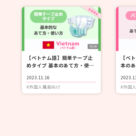
#紙おむつ（リフレ）
#介護技術
#在宅復帰
#研修
#人材育成
#事例紹介
#外国語対応
#排便
【ベトナム語】簡単テープ止
【ベト
めタイプ 基本のあて方・使い
本のあ
方
2023.11.16
2023.1
個人情報保護方針
利用規約
お問い合わせ
#外国人職員向け
#外国