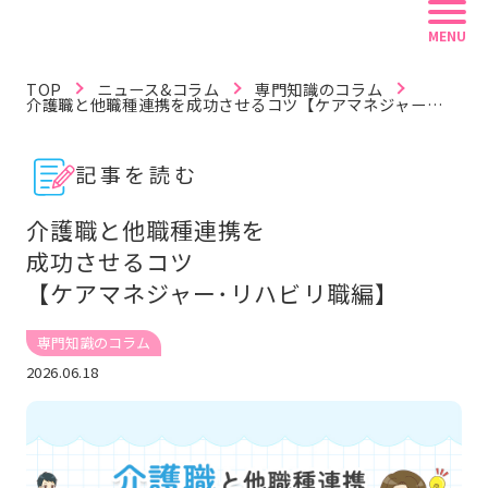
MENU
TOP
ニュース&コラム
専門知識のコラム
介護職と他職種連携を成功させるコツ【ケアマネジャー・
リハビリ職編】
記事を読む
記事を読む
動画で学ぶ
資料を探す
介護職と他職種連携を
成功させるコツ
リフレ白書
認定資格
リフレラボとは
【ケアマネジャー･リハビリ職編】
専門知識のコラム
キーワードから探す
2026.06.18
#紙おむつ（リフレ）
#介護技術
#感染症
#レクリエーション
#BCP
#在宅復帰