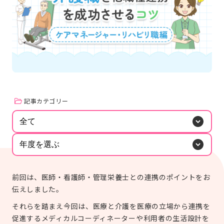
#研修
#人材育成
#施設経営情報
#認知症
#ぬりえ
#事例紹介
もっと見る
#外国語対応
#排便
#経営者向け
ログイン
#現場向け
カタログ・使い方ガイド
管理者用メニュー
記事カテゴリー
個人情報保護方針
利用規約
お問い合わせ
全て
年度を選ぶ
前回は、医師・看護師・管理栄養士との連携のポイントをお
伝えしました。
それらを踏まえ今回は、医療と介護を医療の立場から連携を
促進するメディカルコーディネーターや利用者の生活設計を