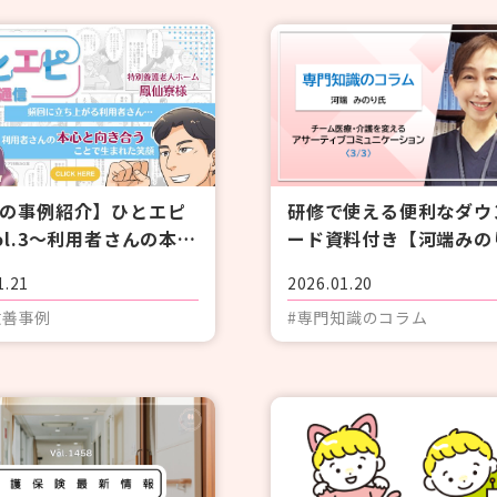
#感染症
#レクリエーション
#BCP
#施設経営情報
#認知症
#ぬりえ
#経営者向け
#現場向け
の事例紹介】ひとエピ
研修で使える便利なダウ
ol.3～利用者さんの本心
ード資料付き【河端みの
合うことで生まれた笑
コラム】チーム医療・介
1.21
2026.01.20
変えるアサーティブコミ
改善事例
#専門知識のコラム
ケーション〈3/3〉