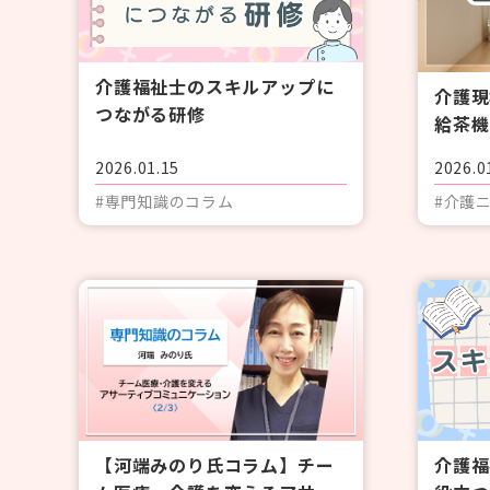
介護福祉士のスキルアップに
介護現
つながる研修
給茶機
金 厚
2026.01.15
2026.0
者が対
#専門知識のコラム
#介護
【河端みのり氏コラム】チー
介護福