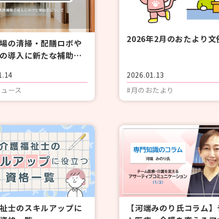
2026年2月のおたより文
場の清掃・配膳ロボや
の導入に新たな補助
労省通知 幅広い事業
1.14
2026.01.13
象
ニュース
#月のおたより
祉士のスキルアップに
【河端みのり氏コラム】