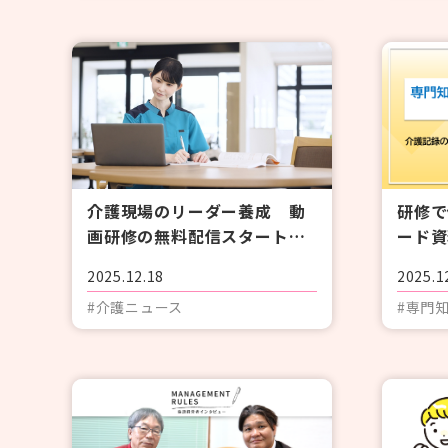
研修で
介護現場のリーダー養成 動
ード資
画研修の無料配信スタート＝
ム】介
介護労働安定センター
2025.12.18
2025.1
向上〈
#介護ニュース
#専門