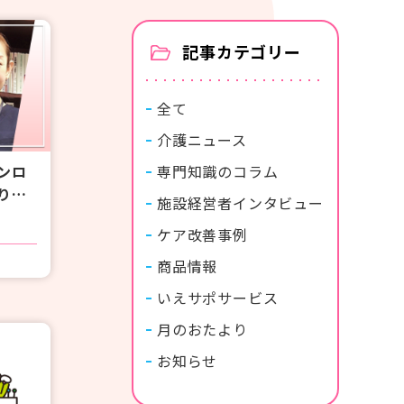
カタログ・使い方ガイド
記事カテゴリー
全て
介護ニュース
専門知識のコラム
ンロ
り氏
商品カタログ
紙おむつの選び方使い方
施設経営者インタビュー
護を
ケア改善事例
ュニ
商品情報
いえサポサービス
月のおたより
お知らせ