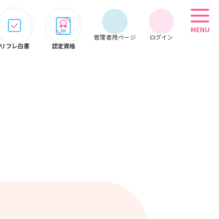
MENU
管理者用ページ
ログイン
リフレ白書
認定資格
管理者用メニュー
会員情報
期限管理
システム
オンライン
こぞって
セミナー