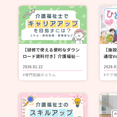
#紙おむつ（リフレ）
#介護技術
#在宅復帰
#研修
#人材育成
#事例紹介
#外国語対応
#排便
【研修で使える便利なダウン
【施設
ロード資料付き】介護福祉士
通信V
でキャリアアップを目指すに
と向き
2026.01.22
2026.0
は？スキル・資格取得・管理
顔～
個人情報保護方針
利用規約
お問い合わせ
#専門知識のコラム
#ケア
者など