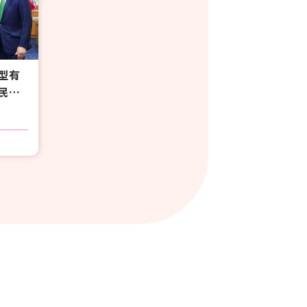
型有
民議
現行