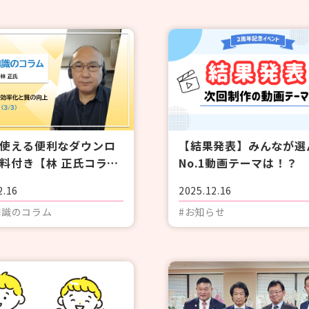
使える便利なダウンロ
【結果発表】みんなが選
料付き【林 正氏コラ
No.1動画テーマは！？
護記録の効率化と質の
2.16
2025.12.16
3/3〉
知識のコラム
#お知らせ