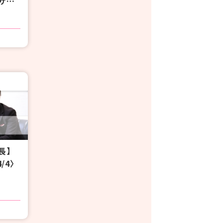
サー
ン
長】
4/4〉