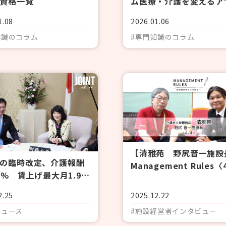
資格一覧
ム医療・介護を変えるア
ティブコミュニケーショ
1.08
2026.01.06
〈1/3〉
知識のコラム
#専門知識のコラム
【清雅苑 野尻晋一施設
の臨時改定、介護報酬
Management Rules〈
03% 賃上げ最大月1.9万
府が正式決定
2.25
2025.12.22
ニュース
#施設経営者インタビュー