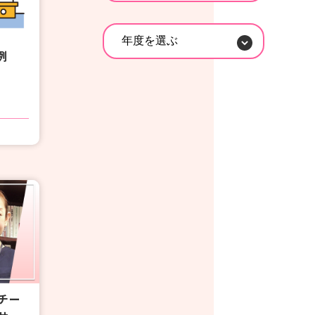
年度を選ぶ
例
チー