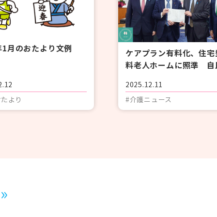
6年1月のおたより文例
ケアプラン有料化、住宅
料老人ホームに照準 自
連が決議 一般在宅は「
2.12
2025.12.11
堅持」を要請
おたより
#介護ニュース