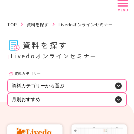
MENU
TOP
資料を探す
Livedoオンラインセミナー
資料を探す
記事を読む
動画で学ぶ
資料を探す
Livedoオンラインセミナー
資料カテゴリー
リフレ白書
認定資格
リフレラボとは
資料カテゴリーから選ぶ
キーワードから探す
月別おすすめ
#紙おむつ（リフレ）
#介護技術
#感染症
#レクリエーション
#BCP
#在宅復帰