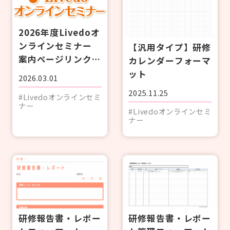
#研修
#人材育成
#施設経営情報
#認知症
#ぬりえ
#事例紹介
もっと見る
2026年度Livedoオ
#外国語対応
#排便
#経営者向け
ログイン
ンラインセミナー
【汎用タイプ】研修
#現場向け
案内ページリンク一
カレンダーフォーマ
カタログ・使い方ガイド
覧
ット
2026.03.01
管理者用メニュー
2025.11.25
#Livedoオンラインセミ
ナー
#Livedoオンラインセミ
ナー
個人情報保護方針
利用規約
お問い合わせ
研修報告書・レポー
研修報告書・レポー