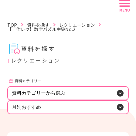
MENU
TOP
資料を探す
レクリエーション
【工作レク】数字パズル中級No.2
資料を探す
記事を読む
動画で学ぶ
資料を探す
レクリエーション
リフレ白書
認定資格
リフレラボとは
資料カテゴリー
資料カテゴリーから選ぶ
キーワードから探す
月別おすすめ
#紙おむつ（リフレ）
#介護技術
#感染症
#レクリエーション
#BCP
#在宅復帰