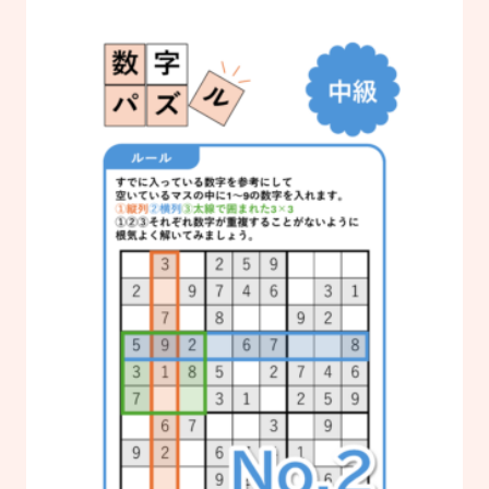
#研修
#人材育成
#施設経営情報
#認知症
#ぬりえ
#事例紹介
もっと見る
#外国語対応
#排便
#経営者向け
ログイン
#現場向け
カタログ・使い方ガイド
管理者用メニュー
個人情報保護方針
利用規約
お問い合わせ