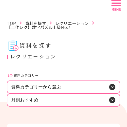
MENU
TOP
資料を探す
レクリエーション
【工作レク】数字パズル上級No.7
資料を探す
記事を読む
動画で学ぶ
資料を探す
レクリエーション
リフレ白書
認定資格
リフレラボとは
資料カテゴリー
資料カテゴリーから選ぶ
キーワードから探す
月別おすすめ
#紙おむつ（リフレ）
#介護技術
#感染症
#レクリエーション
#BCP
#在宅復帰