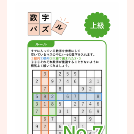
#研修
#人材育成
#施設経営情報
#認知症
#ぬりえ
#事例紹介
もっと見る
#外国語対応
#排便
#経営者向け
ログイン
#現場向け
カタログ・使い方ガイド
管理者用メニュー
個人情報保護方針
利用規約
お問い合わせ