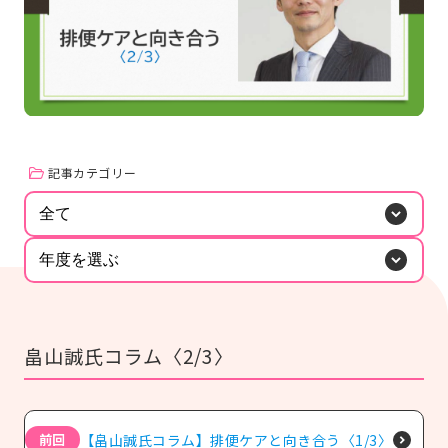
#研修
#人材育成
#施設経営情報
#認知症
#ぬりえ
#事例紹介
もっと見る
#外国語対応
#排便
#経営者向け
ログイン
#現場向け
カタログ・使い方ガイド
管理者用メニュー
記事カテゴリー
全て
個人情報保護方針
利用規約
お問い合わせ
年度を選ぶ
畠山誠氏コラム〈2/3〉
【畠山誠氏コラム】排便ケアと向き合う〈1/3〉
前回