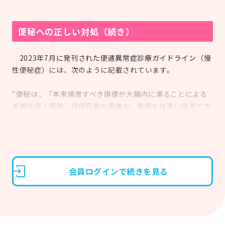
便秘への正しい対処（続き）
2023年7月に発刊された便通異常症診療ガイドライン（慢
性便秘症）には、次のように記載されています。
“便秘は，「本来排泄すべき排便が大腸内に滞ることによる
兎糞状便・硬便，排便回数の現象や，糞便を快適に排泄でき
ないことによる過度な努責，残便感，直腸肛門の閉塞感，排
便困難感を認める状態」とした。”
会員ログインで続きを見る