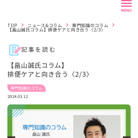
MENU
TOP
ニュース&コラム
専門知識のコラム
【畠山誠氏コラム】排便ケアと向き合う〈2/3〉
記事を読む
記事を読む
動画で学ぶ
資料を探す
【畠山誠氏コラム】
排便ケアと向き合う〈2/3〉
リフレ白書
認定資格
リフレラボとは
専門知識のコラム
2024.03.12
キーワードから探す
#紙おむつ（リフレ）
#介護技術
#感染症
#レクリエーション
#BCP
#在宅復帰